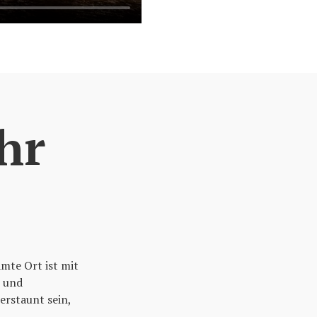
hr
amte Ort ist mit
h und
erstaunt sein,