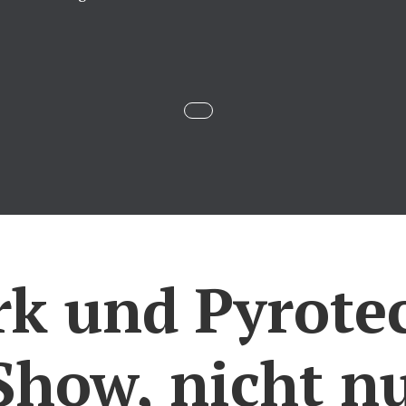
k und Pyrote
 Show, nicht n