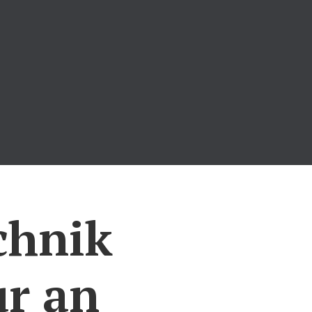
chnik
ur an