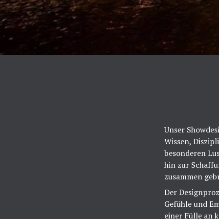
Unser Showdesig
Wissen, Diszipl
besonderen Lus
hin zur Schaffu
zusammen gebr
Der Designproz
Gefühle und Em
einer Fülle an 