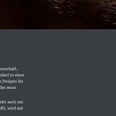
denschaft,
darf es einer
 Designs bis
 das muss
geht auch um
ft, wird mit